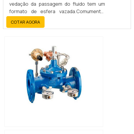
vedação da passagem do fluido tem um
formato de esfera vazada.Comumente,
essas válvulas são montadas da seguinte
COTAR AGORA
forma: os tubos são dispostos na
horizontal, e a caixa onde fica a bobina do
equipamento fica na vertical, perpendicular
às tubulações.Informações técnicasEsse
tipo de válvula esfera solenoide são
compostas por: C...
IMAGEM ILUSTRATIVA DE VÁLVULA ESFERA
TRIPARTIDA