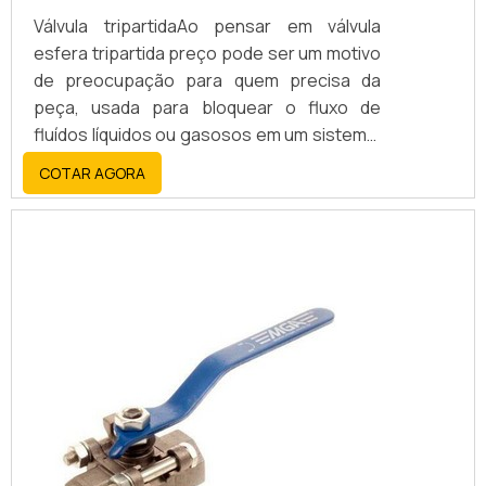
Válvula tripartidaAo pensar em válvula
esfera tripartida preço pode ser um motivo
de preocupação para quem precisa da
peça, usada para bloquear o fluxo de
fluídos líquidos ou gasosos em um sistema.
O nome tripartida vem das partes que
COTAR AGORA
integram a válvula: um corpo principal e
duas tampas.Quando se trata de válvula
esfera tripartida preço pode variar de
acordo com a complexidade da peça e de
sua função. Há válvulas tripartidas de
tamanhos...