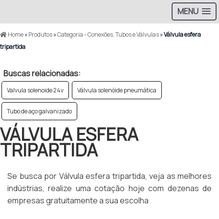
MENU
Home
»
Produtos
»
Categoria - Conexões, Tubos e Válvulas
»
Válvula esfera
tripartida
Buscas relacionadas:
Valvula solenoide 24v
Válvula solenóide pneumática
Tubo de aço galvanizado
VÁLVULA ESFERA
TRIPARTIDA
Se busca por Válvula esfera tripartida, veja as melhores
indústrias, realize uma cotação hoje com dezenas de
empresas gratuitamente a sua escolha