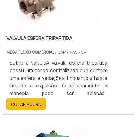
VÁLVULA ESFERA TRIPARTIDA
MEGA FLUXO COMERCIAL
/ CAMPINAS - SP
Sobre a válvulaA válvula esfera tripartida
possui um corpo centralizado que contém
uma esfera e vedações. Enquanto a haste
impede a expulsão do equipamento, a
manopla pode ser acionada
manualmente.Uma válvula esfera tripartida
COTAR AGORA
é fabricada com o intuito de bloquear o
fluxo de líquidos, gases, água, óleo, ar
comprimido etc., além de oferecer uma
manutenção muito mais segura por ser