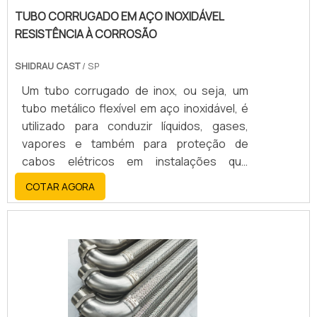
TUBO CORRUGADO EM AÇO INOXIDÁVEL
RESISTÊNCIA À CORROSÃO
SHIDRAU CAST
/ SP
Um tubo corrugado de inox, ou seja, um
tubo metálico flexível em aço inoxidável, é
utilizado para conduzir líquidos, gases,
vapores e também para proteção de
cabos elétricos em instalações que
necessitam de flexibilidade e resistência à
COTAR AGORA
corrosão. A sua principal função é garantir
a passagem de fluidos ou a proteção de
cabos em situações onde há movimentos,
vibrações ou necessidade de fácil
instalação e manutenção.