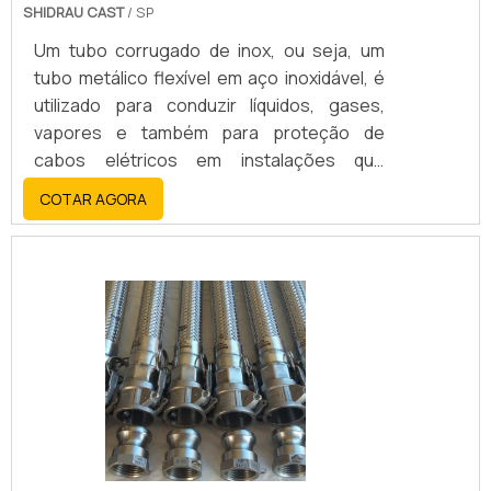
SHIDRAU CAST
/ SP
Um tubo corrugado de inox, ou seja, um
tubo metálico flexível em aço inoxidável, é
utilizado para conduzir líquidos, gases,
vapores e também para proteção de
cabos elétricos em instalações que
necessitam de flexibilidade e resistência à
COTAR AGORA
corrosão. A sua principal função é garantir
a passagem de fluidos ou a proteção de
cabos em situações onde há movimentos,
vibrações ou necessidade de fácil
instalação e manutenção.