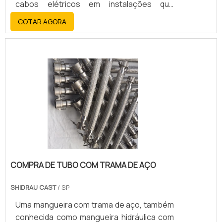
cabos elétricos em instalações que
necessitam de flexibilidade e resistência à
COTAR AGORA
corrosão. A sua principal função é garantir
a passagem de fluidos ou a proteção de
cabos em situações onde há movimentos,
vibrações ou necessidade de fácil
instalação e manutenção.
COMPRA DE TUBO COM TRAMA DE AÇO
SHIDRAU CAST
/ SP
Uma mangueira com trama de aço, também
conhecida como mangueira hidráulica com