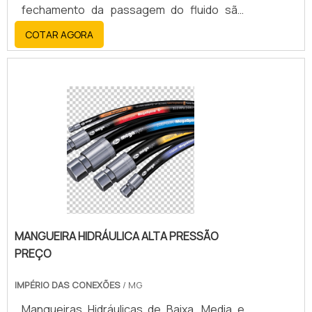
fechamento da passagem do fluido são
feitos usando corrente elétrica.A válvula
COTAR AGORA
solenoide tipo hidráulica é construída em de
duas partes: o primeiro é o corpo da válvula
(que fica na parte de baixo), e a segunda é
a bobina (que fica na parte de cima).A
principal função desse tipo de válvula
solenoide é para realizar diversos
comandos h.
MANGUEIRA HIDRÁULICA ALTA PRESSÃO
PREÇO
IMPÉRIO DAS CONEXÕES
/ MG
Mangueiras Hidráulicas de Baixa, Media e