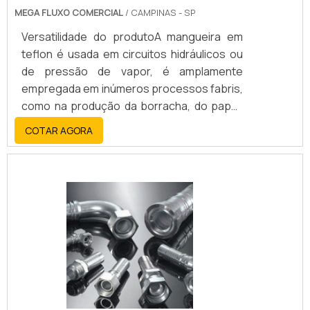
MEGA FLUXO COMERCIAL
/ CAMPINAS - SP
Versatilidade do produtoA mangueira em
teflon é usada em circuitos hidráulicos ou
de pressão de vapor, é amplamente
empregada em inúmeros processos fabris,
como na produção da borracha, do papel,
em confecções têxteis, diesel e produção
COTAR AGORA
de motores elétricos. Ainda é empregada
na indústria química, telecomunicações,
naval, automobilística, aeroespacial e
mecânica.Principais característicasA
mangueira industrial de teflon possui
características muito especiais como:
Termicamente estável Autolubri.