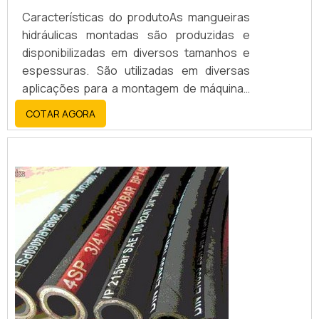
Características do produtoAs mangueiras
hidráulicas montadas são produzidas e
disponibilizadas em diversos tamanhos e
espessuras. São utilizadas em diversas
aplicações para a montagem de máquinas
especiais na indústria siderúrgica,
COTAR AGORA
petrolífera ou para circuitos
hidráulicos.Uso da mangueiraEm todas as
utilizações, as mangueiras montadas
hidráulicas devem conferir total resistência,
e por este motivo são comumente
fabricadas com aço refor...