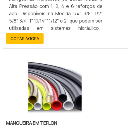
Alta Pressão com 1, 2, 4 e 6 reforços de
aço. Disponíveis na Medida 1/4'' 3/8'' 1/2''
5/8'' 3/4'' 1'' 1.1/14'' 1.1/12'' e 2'' que podem ser
utilizadas em sistemas hidráulicos,
equipamentos de lubrificação, limpeza de
COTAR AGORA
galerias, bombeamento de concreto,
transporte de produtos químicos e
solventes, lavadoras, graxeiras, extintores,
hidrojateamento, condução de vapor de
água saturada, macaco hidráulico,
condução de óleos. Outros Modelos:
TERMOPLÁSTICA GÁS FREON
COMBUSTÍVEL TEFLON COMPRESSOR
MANGUEIRA EM TEFLON