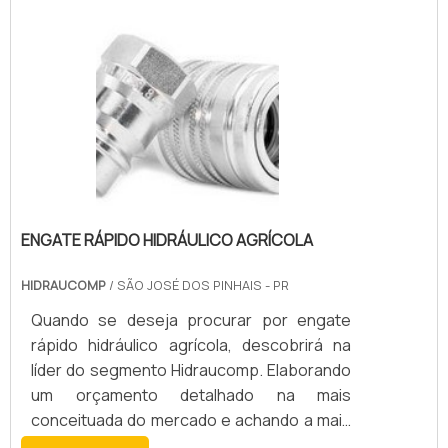
pela compra desse tipo de produto utilizam
termos como tubo flexível inox preço na
hora de buscá-lo na internet na tentativa de
encontrar valores abaixo da média. Porém
devido a importânci.
ENGATE RÁPIDO HIDRÁULICO AGRÍCOLA
HIDRAUCOMP
/ SÃO JOSÉ DOS PINHAIS - PR
Quando se deseja procurar por engate
rápido hidráulico agrícola, descobrirá na
líder do segmento Hidraucomp. Elaborando
um orçamento detalhado na mais
conceituada do mercado e achando a mais
competente do ramo.Quando o interesse é