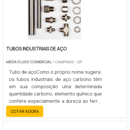
hidráulica industrial, comercializa somente
peças de fabricante .
TUBOS INDUSTRIAIS DE AÇO
MEGA FLUXO COMERCIAL
/ CAMPINAS - SP
Tubo de açoComo o próprio nome sugere,
os tubos industriais de aço carbono têm
em sua composição uma determinada
quantidade carbono, elemento químico que
confere especialmente a dureza ao ferro.
Essa característica faz com que o material
COTAR AGORA
aguente as fortes vibrações mecânicas
que ocorrem durante muitas atividades