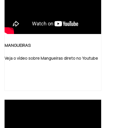
possível encontrar a solução para quem
busca válvulas e registros hidráulicos. A
empresa oferece opções como tubos
flexíveis e flanges industriais, sempre com
elevada qualidade.É reconhecida por ser
comprometida com os serviços e segura,
MANGUEIRAS
padrões possíveis por contar com
escritório de alta qualidade onde são
Veja o vídeo sobre Mangueiras direto no Youtube
realizadas as atividades e estacionamento
no local. Esses fatores, somados a um time
com colaboradores proativos e
funcionários eficientes, garantem o
sucesso de cada cliente de ponta a
ponta.Aproveite a visita para acessar o site
e saber mais sobre a empresa, os serviços
e os produtos. Se preferir, entre em
contato com um dos nossos consultores e
solicite um orçamento!