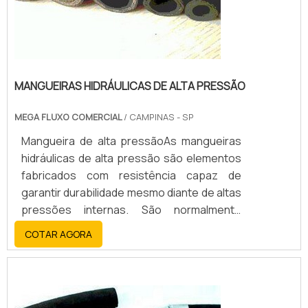
MANGUEIRAS HIDRÁULICAS DE ALTA PRESSÃO
MEGA FLUXO COMERCIAL
/ CAMPINAS - SP
Mangueira de alta pressãoAs mangueiras
hidráulicas de alta pressão são elementos
fabricados com resistência capaz de
garantir durabilidade mesmo diante de altas
pressões internas. São normalmente
fabricadas com reforços metálicos
COTAR AGORA
internos e revestimento flexível em
borracha para que durante a utilização
tenham firmeza e flexibilidade externa ao
mesmo tempo,Garantia de qualidadeAs