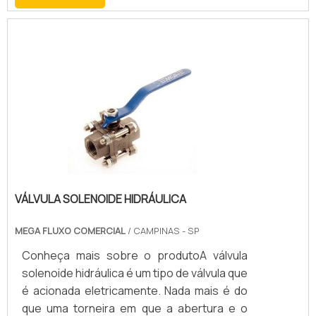
fabricadas em aço inox 304, 321 ou 316
conforme necessidade do projeto. Já as
mangueiras hidráulicas são focadas em
atender altas pressões, de acordo com as
normas SAE100 de R1 até R16 e DIN EN856.
VÁLVULA SOLENOIDE HIDRÁULICA
MEGA FLUXO COMERCIAL
/ CAMPINAS - SP
Conheça mais sobre o produtoA válvula
solenoide hidráulica é um tipo de válvula que
é acionada eletricamente. Nada mais é do
que uma torneira em que a abertura e o