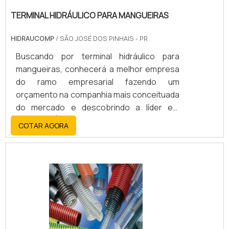
TERMINAL HIDRÁULICO PARA MANGUEIRAS
HIDRAUCOMP
/ SÃO JOSÉ DOS PINHAIS - PR
Buscando por terminal hidráulico para
mangueiras, conhecerá a melhor empresa
do ramo empresarial fazendo um
orçamento na companhia mais conceituada
do mercado e descobrindo a líder em
qualidade.É importante lembrar que o
COTAR AGORA
produto deve ser adquirido com empresas
especializadas. Esse tipo de cuidado ajuda
a garantir a qualidade e durabilidade dos
materiais, além de evitar prejuízos com
substituições frequentes de produtos que
não cumprem com suas funções
adequadamente. Assim, é possível poupar
gastos desnecessários.DETALHES SOBRE