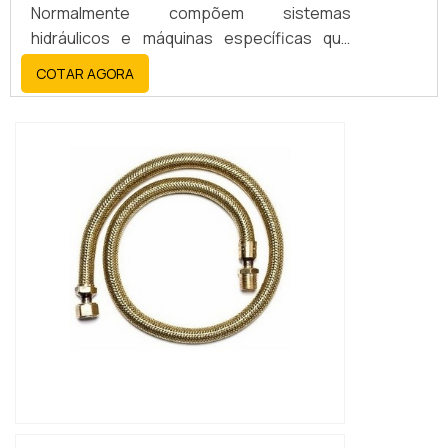
Normalmente compõem sistemas
hidráulicos e máquinas específicas que
necessitem deste tipo de ligação para
COTAR AGORA
condução.São estruturas flexíveis que
ligam dois pontos com a finalidade de
transportar materiais, que podem ser
líquidos, sólidos ou gasosos.Usualidade do
produtoAs mangueiras hidráulicas
campinas podem ser usadas em ...
IMAGEM ILUSTRATIVA DE MANGUEIRAS
HIDRÁULICAS MONTADAS