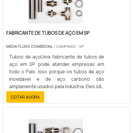
FABRICANTE DE TUBOS DE AÇO EM SP
MEGA FLUXO COMERCIAL
/ CAMPINAS - SP
Tubos de açoUma fabricante de tubos de
aço em SP pode atender empresas em
todo o País. Isso porque os tubos de aço
inoxidável e de aço carbono são
amplamente usados pela indústria. Eles são
parte indispensável para a cadeia produtiva
COTAR AGORA
de setores como o agrícola, siderúrgico,
metalúrgico, automotivo, petroquímico, de
bebidas, da construção civil, entre muitos
outros.Escolha do fabricanteA Mega Fluxo,
empresa especializada no setor de