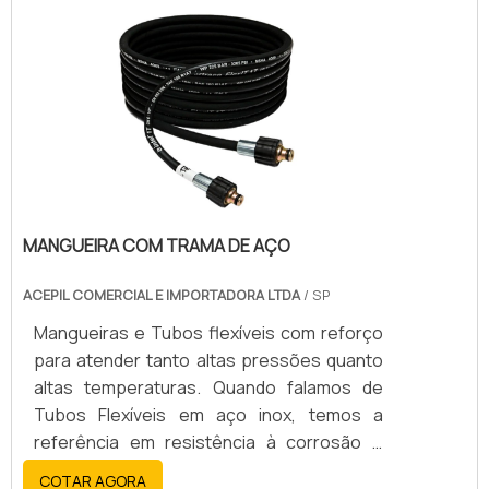
industriais.Aplicação na indústriaAs
aplicações dos tubos industriais em aço
carbono, aço inoxidável e cobre são as
mais variadas. Eles estão presentes, por
exemplo, nas indústrias metal.
MANGUEIRA COM TRAMA DE AÇO
ACEPIL COMERCIAL E IMPORTADORA LTDA
/ SP
Mangueiras e Tubos flexíveis com reforço
para atender tanto altas pressões quanto
altas temperaturas. Quando falamos de
Tubos Flexíveis em aço inox, temos a
referência em resistência à corrosão e
durabilidade de sistemas. Podem ser
COTAR AGORA