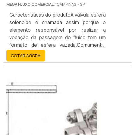
MEGA FLUXO COMERCIAL
/ CAMPINAS - SP
Características do produtoA válvula esfera
solenoide é chamada assim porque o
elemento responsável por realizar a
vedação da passagem do fluido tem um
formato de esfera vazada.Comumente,
essas válvulas são montadas da seguinte
COTAR AGORA
forma: os tubos são dispostos na
horizontal, e a caixa onde fica a bobina do
equipamento fica na vertical, perpendicular
às tubulações.Informações técnicasEsse
tipo de válvula esfera solenoide são
compostas por: C...