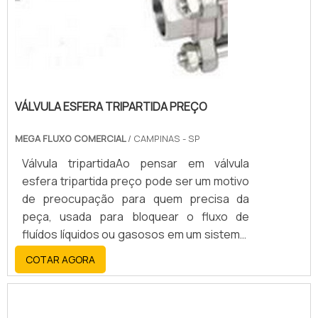
VÁLVULA ESFERA TRIPARTIDA PREÇO
MEGA FLUXO COMERCIAL
/ CAMPINAS - SP
Válvula tripartidaAo pensar em válvula
esfera tripartida preço pode ser um motivo
de preocupação para quem precisa da
peça, usada para bloquear o fluxo de
fluídos líquidos ou gasosos em um sistema.
O nome tripartida vem das partes que
COTAR AGORA
integram a válvula: um corpo principal e
duas tampas.Quando se trata de válvula
esfera tripartida preço pode variar de