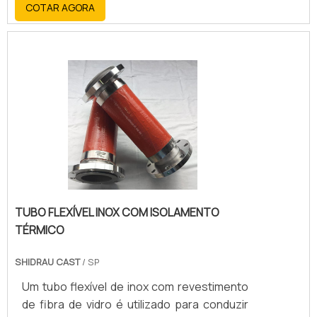
com o aço inoxidável, oferece alta
COTAR AGORA
resistência, durabilidade, flexibilidade e
resistência a altas temperaturas, corrosão
e abrasão.
TUBO FLEXÍVEL INOX COM ISOLAMENTO
TÉRMICO
SHIDRAU CAST
/ SP
Um tubo flexível de inox com revestimento
de fibra de vidro é utilizado para conduzir