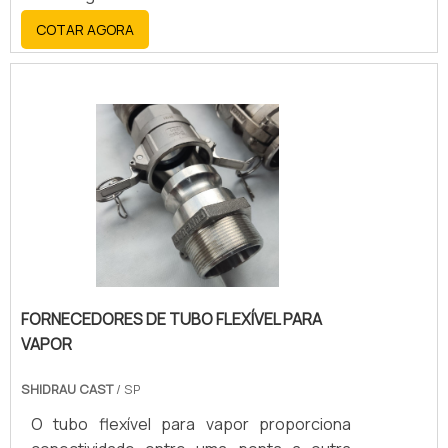
desliza sobre a extremidade da tubulação e
COTAR AGORA
é soldado tanto internamente quanto
externamente, criando uma união robusta e
selada. Mais detalhes sobre o flange
sobreposto:
FORNECEDORES DE TUBO FLEXÍVEL PARA
VAPOR
SHIDRAU CAST
/ SP
O tubo flexível para vapor proporciona