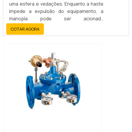
uma esfera e vedações. Enquanto a haste
impede a expulsão do equipamento, a
manopla pode ser acionada
manualmente.Uma válvula esfera tripartida
COTAR AGORA
é fabricada com o intuito de bloquear o
fluxo de líquidos, gases, água, óleo, ar
comprimido etc., além de oferecer uma
manutenção muito mais segura por ser
possível realizar a calibração de
instrumentos sem a nece...
IMAGEM ILUSTRATIVA DE VÁLVULA ESFERA
SOLENOIDE