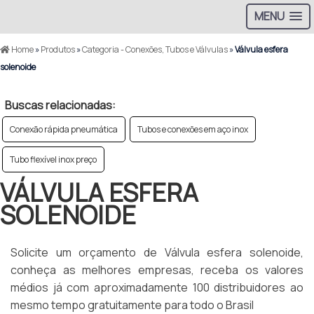
MENU
Home
»
Produtos
»
Categoria - Conexões, Tubos e Válvulas
»
Válvula esfera
solenoide
Buscas relacionadas:
Conexão rápida pneumática
Tubos e conexões em aço inox
Tubo flexível inox preço
VÁLVULA ESFERA
SOLENOIDE
Solicite um orçamento de Válvula esfera solenoide,
conheça as melhores empresas, receba os valores
médios já com aproximadamente 100 distribuidores ao
mesmo tempo gratuitamente para todo o Brasil