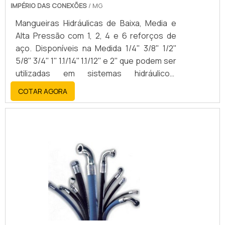
IMPÉRIO DAS CONEXÕES
/ MG
Mangueiras Hidráulicas de Baixa, Media e
Alta Pressão com 1, 2, 4 e 6 reforços de
aço. Disponíveis na Medida 1/4'' 3/8'' 1/2''
5/8'' 3/4'' 1'' 1.1/14'' 1.1/12'' e 2'' que podem ser
utilizadas em sistemas hidráulicos,
equipamentos de lubrificação, limpeza de
COTAR AGORA
galerias, bombeamento de concreto,
transporte de produtos químicos e
solventes, lavadoras, graxeiras, extintores,
hidrojateamento, condução de vapor de
água saturada, macaco hidráulico,
condução de óleos. Outros Modelos:
TERMOPLÁSTICA GÁS FREON
COMBUSTÍVEL TEFLON COMPRESSOR