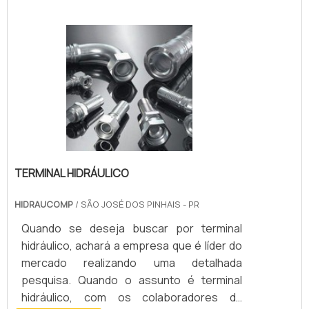
atuais, a utilização de tubos e conexões
pneumáticas tornou-se indispensável a
quem deseja atuar com os mais modernos
padrões de segurança estabelecidos por
organizações competentes.Diversidade
em modelosO uso de.
TERMINAL HIDRÁULICO
HIDRAUCOMP
/ SÃO JOSÉ DOS PINHAIS - PR
Quando se deseja buscar por terminal
hidráulico, achará a empresa que é líder do
mercado realizando uma detalhada
pesquisa. Quando o assunto é terminal
hidráulico, com os colaboradores da