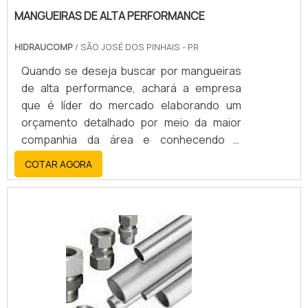
MANGUEIRAS DE ALTA PERFORMANCE
HIDRAUCOMP
/ SÃO JOSÉ DOS PINHAIS - PR
Quando se deseja buscar por mangueiras
de alta performance, achará a empresa
que é líder do mercado elaborando um
orçamento detalhado por meio da maior
companhia da área e conhecendo a
sofisticação, qualidade e preço justo em
COTAR AGORA
um só lugar.É importante lembrar que o
produto deve ser adquirido com empresas
especializadas. Esse tipo de cuidado ajuda
a garantir a qualidade e durabilidade dos
materiais, além de evitar prejuízos com
substituições frequentes de produtos que
não cumprem com suas funções
adequadamente. Assim, é possível poupar