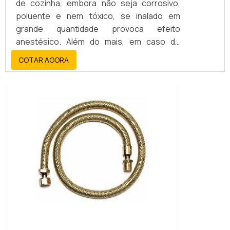
de cozinha, embora não seja corrosivo,
poluente e nem tóxico, se inalado em
grande quantidade provoca efeito
anestésico. Além do mais, em caso de
vazamento em ambientes sem ventilação
COTAR AGORA
pode causar uma explosão, e talvez até um
incêndio de grandes proporções. Em
situações como essa a mangueira flexível
para gás se faz essencial.Fabricação da
mangueiraA mangueira flexível para gás
pode ser confeccionad...
IMAGEM ILUSTRATIVA DE MANGUEIRA
INCÊNDIO PREÇO