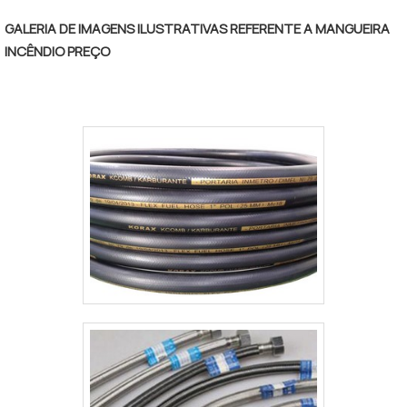
consideráveis em instalações de qualidade,
GALERIA DE IMAGENS ILUSTRATIVAS REFERENTE A MANGUEIRA
aumentando a eficiência da marca.A
INCÊNDIO PREÇO
Hidraucomp tem se destacado da
concorrência pela idoneidade em tudo que
faz, onde garantem uma entrega de
excelência de ponta a ponta. Aproveite a
visita para acessar o site e saber mais
sobre a empresa, os serviços e os
produtos. Se preferir, entre em contato
com um dos nossos consultores e solicite
um orçamento!