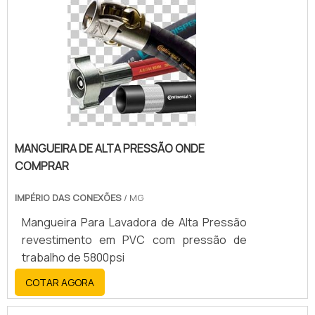
mercado de hidráulica, há uma variedade de
tubos. Cada um tem características e
finalidades distintas. Tipos de cabos Tubo
de carbono Tubo de aço inox Tubo.
MANGUEIRA DE ALTA PRESSÃO ONDE
COMPRAR
IMPÉRIO DAS CONEXÕES
/ MG
Mangueira Para Lavadora de Alta Pressão
revestimento em PVC com pressão de
trabalho de 5800psi
COTAR AGORA