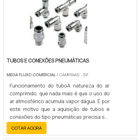
estrutura que hoje conta com escritório de
e por este motivo são comumente
alta qualidade onde são realizadas as
fabricadas com aço reforçado na parte
atividades e estrutura suficiente para
interna, e revestimento externo flexível.
atender todas as demandas. Esses
Esta.
fatores, somados a um time com
colaboradores proativos e funcionários
eficientes, fecham todo o ciclo de entrega
com excelência para toda a carteira de
TUBOS E CONEXÕES PNEUMÁTICAS
clientes. Aproveite a visita para acessar o
site e saber mais sobre a empresa, os
MEGA FLUXO COMERCIAL
/ CAMPINAS - SP
serviços e os produtos!
Funcionamento do tuboA natureza do ar
comprimido, que nada mais é que o uso do
ar atmosférico acumula vapor dágua. É por
este motivo que a aquisição de tubos e
conexões do tipo pneumáticas precisa ser
feita com uma empresa responsável e que
COTAR AGORA
garanta a qualidade dos produtos.Nos dias