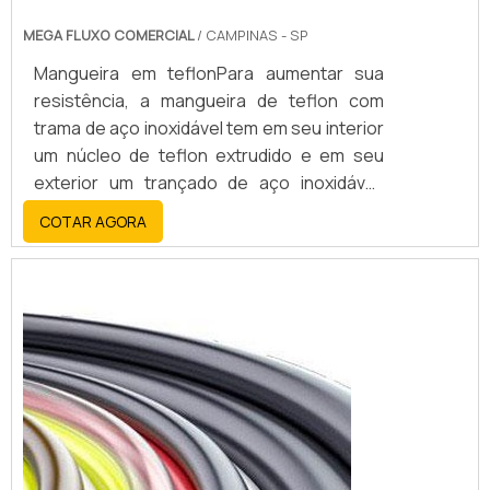
MEGA FLUXO COMERCIAL
/ CAMPINAS - SP
Mangueira em teflonPara aumentar sua
resistência, a mangueira de teflon com
trama de aço inoxidável tem em seu interior
um núcleo de teflon extrudido e em seu
exterior um trançado de aço inoxidável.
Esta composição proporciona flexibilidade
COTAR AGORA
e força à mangueira de teflon com trama
em aço, o que favorece um desempenho
superior em situações de alta pressão e
vibração.Aplicações do produtoEm razão
de suas características de resistência à al...