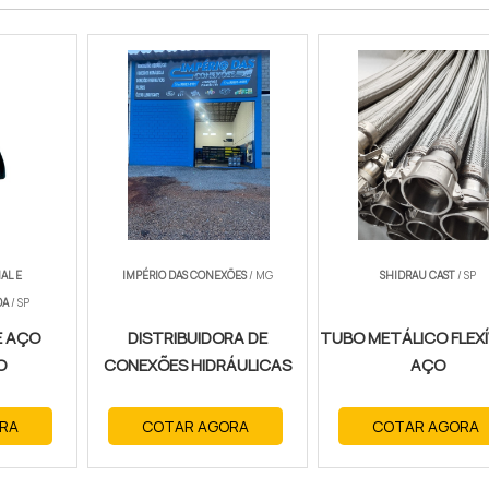
AL E
IMPÉRIO DAS CONEXÕES
/ MG
SHIDRAU CAST
/ SP
DA
/ SP
E AÇO
DISTRIBUIDORA DE
TUBO METÁLICO FLEXÍ
O
CONEXÕES HIDRÁULICAS
AÇO
RA
COTAR AGORA
COTAR AGORA