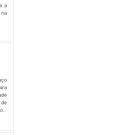
VÁLVULAS E REGISTROS INDUSTRIAIS
a a
 na
aço
para
ade
 de
os,