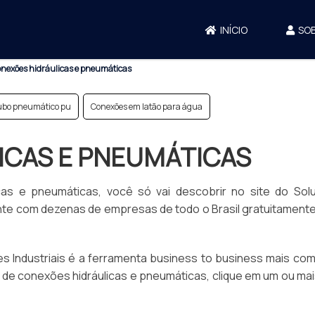
INÍCIO
SO
nexões hidráulicas e pneumáticas
ubo pneumático pu
Conexões em latão para água
ICAS E PNEUMÁTICAS
cas e pneumáticas, você só vai descobrir no site do Sol
ente com dezenas de empresas de todo o Brasil gratuitament
 Industriais é a ferramenta business to business mais com
to de conexões hidráulicas e pneumáticas, clique em um ou ma