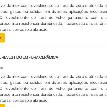
de alta qualidade onde são realizadas as atividades e am
ível de inox com revestimento de fibra de vidro é utilizado 
produtos. Esses fatores, somados a um time com colaborado
uidos, gases ou sólidos em diversas aplicações industriai
funcionários eficientes, garantem o sucesso de cada cliente
 O revestimento de fibra de vidro, juntamente com o 
a. Aproveite a visita para acessar o site e saber mais sobr
ferece alta resistência, durabilidade, flexibilidade e resistênc
serviços e os produtos.
aturas, corrosão e abrasão.
A
L REVESTIDO EM FIBRA CERÂMICA
SP
ível de inox com revestimento de fibra de vidro é utilizado 
uidos, gases ou sólidos em diversas aplicações industriai
 O revestimento de fibra de vidro, juntamente com o 
ferece alta resistência, durabilidade, flexibilidade e resistênc
aturas, corrosão e abrasão.