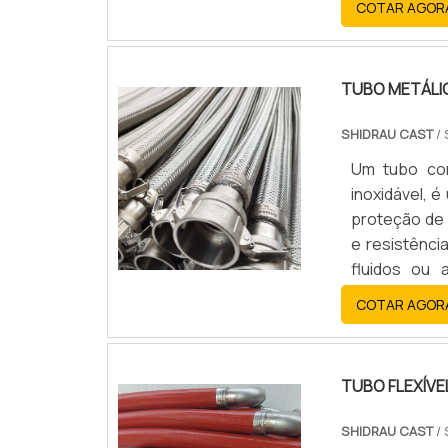
COTAR AGOR
TUBO METÁLIC
SHIDRAU CAST
/ 
Um tubo cor
inoxidável, 
proteção de 
e resistênci
fluidos ou
vibrações ou
COTAR AGOR
TUBO FLEXÍVE
SHIDRAU CAST
/ 