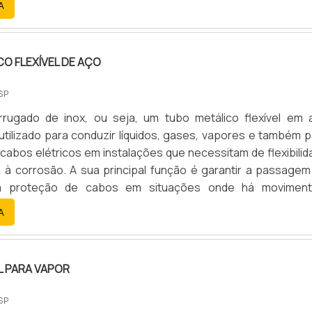
A
O FLEXÍVEL DE AÇO
SP
rugado de inox, ou seja, um tubo metálico flexível em 
é utilizado para conduzir líquidos, gases, vapores e também 
cabos elétricos em instalações que necessitam de flexibilid
a à corrosão. A sua principal função é garantir a passagem
 a proteção de cabos em situações onde há moviment
 necessidade de fácil instalação e manutenção.
A
L PARA VAPOR
SP