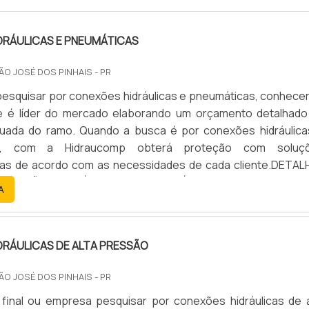
DRÁULICAS E PNEUMÁTICAS
SÃO JOSÉ DOS PINHAIS - PR
 pesquisar por conexões hidráulicas e pneumáticas, conhecer
 é líder do mercado elaborando um orçamento detalhado
tuada do ramo. Quando a busca é por conexões hidráulica
as, com a Hidraucomp obterá proteção com soluç
das de acordo com as necessidades de cada cliente.DETAL
ONEXÕES HIDRÁULICAS E PNEUMÁTICASHá muitas manei
A
 de demonstrar competência e excelência em uma área
idraucomp canaliza seus recursos em oferecer aos clientes 
: Escritório de alta qualidade onde são realizadas as ativida
DRÁULICAS DE ALTA PRESSÃO
ogo de produtos; Estrutura suficiente para atender todas
udo pensando em conexões hidráulicas e pneumáticas 
SÃO JOSÉ DOS PINHAIS - PR
Ainda focando na qualidade em conexões hidráulica
 final ou empresa pesquisar por conexões hidráulicas de a
, é importante buscar uma organização que tenha produto