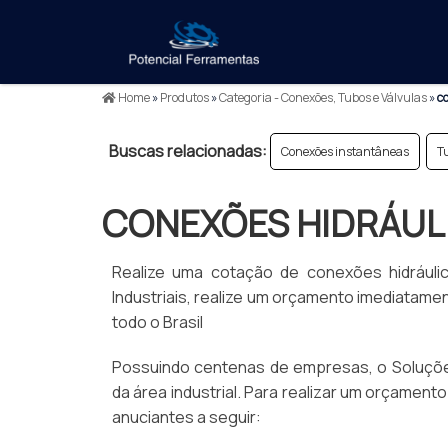
Home
»
Produtos
»
Categoria - Conexões, Tubos e Válvulas
»
co
Buscas relacionadas:
Conexões instantâneas
T
CONEXÕES HIDRÁUL
Realize uma cotação de conexões hidráuli
Industriais, realize um orçamento imediatam
todo o Brasil
Possuindo centenas de empresas, o Soluções
da área industrial. Para realizar um orçamen
anuciantes a seguir: