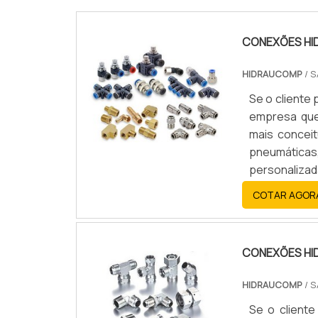
CONEXÕES HI
HIDRAUCOMP
/ 
Se o cliente
empresa que
mais concei
pneumátic
personaliza
SOBRE AS C
COTAR AGOR
eficientes
atuação. A H
estrutura com
CONEXÕES HI
Amplo catál
demandas.T
HIDRAUCOMP
/ 
precisão. 
Se o cliente
pneumáticas