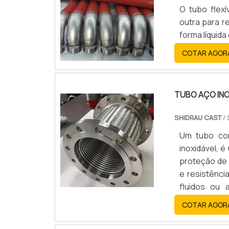
O tubo flex
outra para r
forma líquida
COTAR AGOR
TUBO AÇO IN
SHIDRAU CAST
/ 
Um tubo cor
inoxidável, 
proteção de 
e resistênci
fluidos ou
vibrações ou
COTAR AGOR