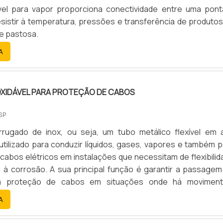
ível para vapor proporciona conectividade entre uma pont
esistir à temperatura, pressões e transferência de produtos
 e pastosa.
A
OXIDÁVEL PARA PROTEÇÃO DE CABOS
SP
rugado de inox, ou seja, um tubo metálico flexível em 
é utilizado para conduzir líquidos, gases, vapores e também 
cabos elétricos em instalações que necessitam de flexibilid
a à corrosão. A sua principal função é garantir a passagem
 a proteção de cabos em situações onde há moviment
 necessidade de fácil instalação e manutenção.
A