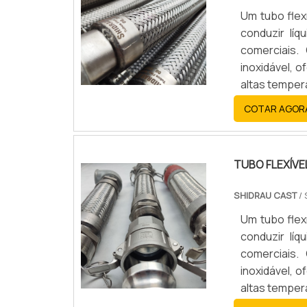
escritório 
Um tubo flex
catálogo de 
conduzir líq
proativos e 
comerciais.
ponta a pont
inoxidável, o
empresa, os 
altas temper
COTAR AGOR
TUBO FLEXÍVE
SHIDRAU CAST
/ 
Um tubo flex
conduzir líq
comerciais.
inoxidável, o
altas temper