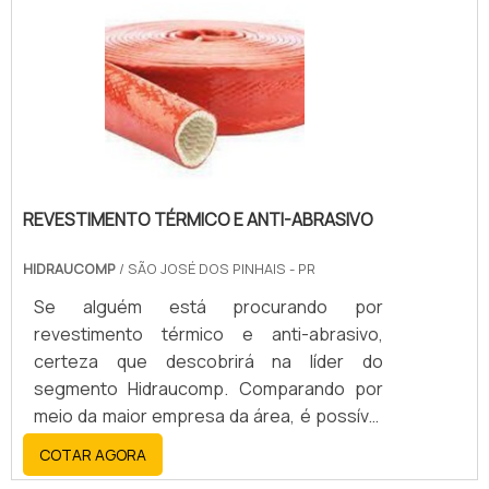
hidrojateamento, condução de vapor de
excelência para cada cliente. Aproveite a
água saturada, macaco hidráulico,
visita para acessar o site e saber mais
condução de óleos. Outros Modelos:
sobre a empresa, os serviços e os
TERMOPLÁSTICA GÁS FREON
produtos.
COMBUSTÍVEL TEFLON COMPRESSOR
REVESTIMENTO TÉRMICO E ANTI-ABRASIVO
HIDRAUCOMP
/ SÃO JOSÉ DOS PINHAIS - PR
Se alguém está procurando por
revestimento térmico e anti-abrasivo,
certeza que descobrirá na líder do
segmento Hidraucomp. Comparando por
meio da maior empresa da área, é possível
encontrar sofisticação, qualidade e preço
COTAR AGORA
justo em um só lugar.INFORMAÇÕES SOBRE