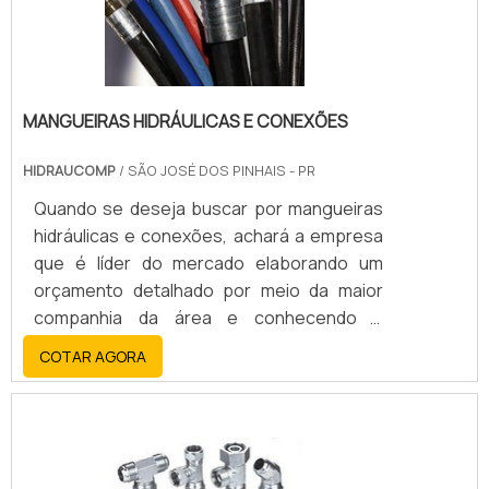
MANGUEIRAS HIDRÁULICAS E CONEXÕES
HIDRAUCOMP
/ SÃO JOSÉ DOS PINHAIS - PR
Quando se deseja buscar por mangueiras
hidráulicas e conexões, achará a empresa
que é líder do mercado elaborando um
orçamento detalhado por meio da maior
companhia da área e conhecendo a
sofisticação, qualidade e preço justo em
COTAR AGORA
um só lugar.Quando o desejo está
relacionado com mangueiras hidráulicas e
conexões, com os melhores profissionais
da Hidraucomp irá encontrar precisão com
comprometimento com o resultado dos