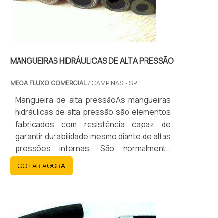
MANGUEIRAS HIDRÁULICAS DE ALTA PRESSÃO
MEGA FLUXO COMERCIAL
/ CAMPINAS - SP
Mangueira de alta pressãoAs mangueiras
hidráulicas de alta pressão são elementos
fabricados com resistência capaz de
garantir durabilidade mesmo diante de altas
pressões internas. São normalmente
fabricadas com reforços metálicos
COTAR AGORA
internos e revestimento flexível em
borracha para que durante a utilização
tenham firmeza e flexibilidade externa ao
mesmo tempo,Garantia de qualidadeAs