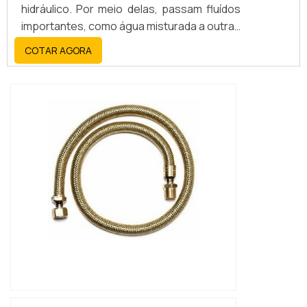
hidráulico. Por meio delas, passam fluídos
importantes, como água misturada a outras
substâncias, óleo e petróleo. As
COTAR AGORA
mangueiras industriais hidráulicas têm uma
variedade muito grande de aplicações em
diferentes setores.Principais benefícios
Maior flexibilidade e articulação
Resistentes à corrosão e vibrações Podem
ser encontrada...
IMAGEM ILUSTRATIVA DE MANGUEIRAS
HIDRÁULICAS CAMPINAS