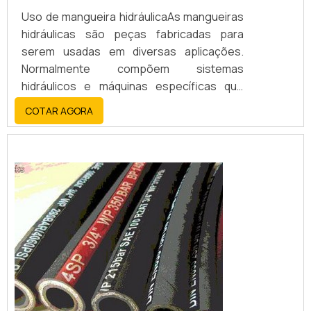
Uso de mangueira hidráulicaAs mangueiras
hidráulicas são peças fabricadas para
serem usadas em diversas aplicações.
Normalmente compõem sistemas
hidráulicos e máquinas específicas que
necessitem deste tipo de ligação para
COTAR AGORA
condução.São estruturas flexíveis que
ligam dois pontos com a finalidade de
transportar materiais, que podem ser
líquidos, sólidos ou gasosos.Usualidade do
produtoAs mangueiras hidráulicas
campinas podem ser usadas em ...