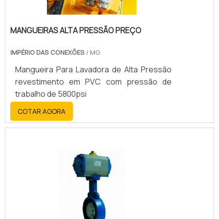
a visita para acessar o site e saber mais
sobre a empresa, os serviços e os
produtos. Se preferir, entre em contato
MANGUEIRAS ALTA PRESSÃO PREÇO
com um dos nossos consultores e solicite
um orçamento!
IMPÉRIO DAS CONEXÕES
/ MG
Mangueira Para Lavadora de Alta Pressão
revestimento em PVC com pressão de
trabalho de 5800psi
COTAR AGORA