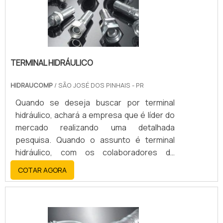
fluxo de diferentes fluidos, como vapores,.
TERMINAL HIDRÁULICO
HIDRAUCOMP
/ SÃO JOSÉ DOS PINHAIS - PR
Quando se deseja buscar por terminal
hidráulico, achará a empresa que é líder do
mercado realizando uma detalhada
pesquisa. Quando o assunto é terminal
hidráulico, com os colaboradores da
Hidraucomp conseguirá eficiência com
COTAR AGORA
produtos de alta performance e excelente
qualidade.UM POUCO MAIS SOBRE O
TERMINAL HIDRÁULICOHá muitas maneiras
eficientes de demonstrar competência e