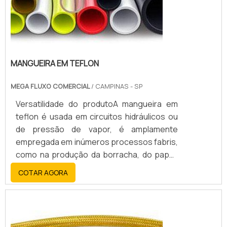
MANGUEIRA EM TEFLON
MEGA FLUXO COMERCIAL
/ CAMPINAS - SP
Versatilidade do produtoA mangueira em
teflon é usada em circuitos hidráulicos ou
de pressão de vapor, é amplamente
empregada em inúmeros processos fabris,
como na produção da borracha, do papel,
em confecções têxteis, diesel e produção
COTAR AGORA
de motores elétricos. Ainda é empregada
na indústria química, telecomunicações,
naval, automobilística, aeroespacial e
mecânica.Principais característicasA