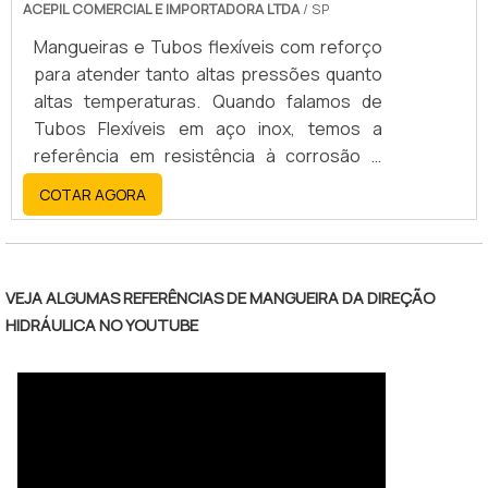
ACEPIL COMERCIAL E IMPORTADORA LTDA
/ SP
Mangueiras e Tubos flexíveis com reforço
para atender tanto altas pressões quanto
altas temperaturas. Quando falamos de
Tubos Flexíveis em aço inox, temos a
referência em resistência à corrosão e
durabilidade de sistemas. Podem ser
COTAR AGORA
fabricadas em aço inox 304, 321 ou 316
conforme necessidade do projeto. Já as
mangueiras hidráulicas são focadas em
atender altas pressões, de acordo com as
VEJA ALGUMAS REFERÊNCIAS DE MANGUEIRA DA DIREÇÃO
normas SAE100 de R1 até R16 e DIN EN856.
HIDRÁULICA NO YOUTUBE