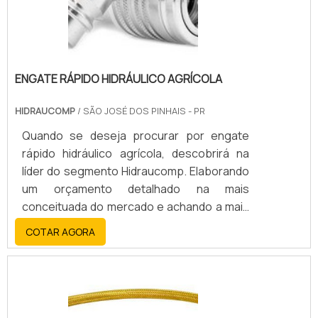
ENGATE RÁPIDO HIDRÁULICO AGRÍCOLA
HIDRAUCOMP
/ SÃO JOSÉ DOS PINHAIS - PR
Quando se deseja procurar por engate
rápido hidráulico agrícola, descobrirá na
líder do segmento Hidraucomp. Elaborando
um orçamento detalhado na mais
conceituada do mercado e achando a mais
competente do ramo.Quando o interesse é
COTAR AGORA
por engate rápido hidráulico agrícola, com
os profissionais especializados da
Hidraucomp encontrará proteção com
pagamento com cartões de crédito e
débito.MAIS SOBRE ENGATE RÁPIDO