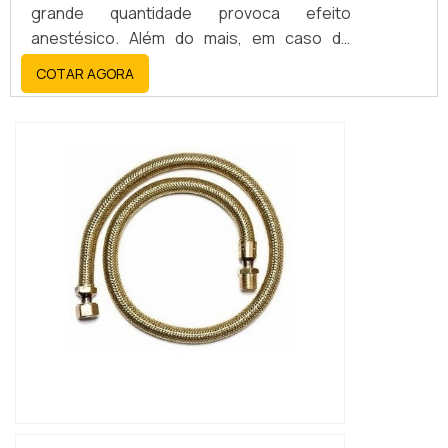
grande quantidade provoca efeito
anestésico. Além do mais, em caso de
vazamento em ambientes sem ventilação
COTAR AGORA
pode causar uma explosão, e talvez até um
incêndio de grandes proporções. Em
situações como essa a mangueira flexível
para gás se faz essencial.Fabricação da
mangueiraA mangueira flexível para gás
pode ser confeccionad...
IMAGEM ILUSTRATIVA DE MANGUEIRA DA
DIREÇÃO HIDRÁULICA