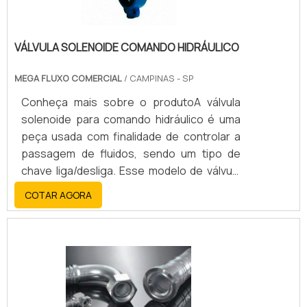
VÁLVULA SOLENOIDE COMANDO HIDRÁULICO
MEGA FLUXO COMERCIAL
/ CAMPINAS - SP
Conheça mais sobre o produtoA válvula
solenoide para comando hidráulico é uma
peça usada com finalidade de controlar a
passagem de fluidos, sendo um tipo de
chave liga/desliga. Esse modelo de válvula
pode ser aplicado nos mais diversos
COTAR AGORA
setores industriais, pois é usada tanto em
sistemas industriais, como em
eletrodomésticos usados em
residências.Em aplicações industriais, a
válvula solenoide comando hidráulico regula
de uma forma totalmente automática o