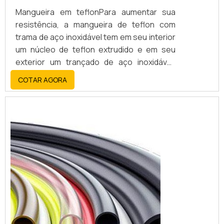
Mangueira em teflonPara aumentar sua
resistência, a mangueira de teflon com
trama de aço inoxidável tem em seu interior
um núcleo de teflon extrudido e em seu
exterior um trançado de aço inoxidável.
Esta composição proporciona flexibilidade
COTAR AGORA
e força à mangueira de teflon com trama
em aço, o que favorece um desempenho
superior em situações de alta pressão e
vibração.Aplicações do produtoEm razão
de suas características de resistência à al...