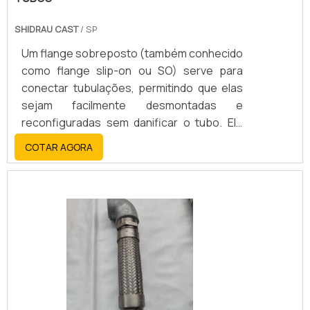
SHIDRAU CAST
/ SP
Um flange sobreposto (também conhecido
como flange slip-on ou SO) serve para
conectar tubulações, permitindo que elas
sejam facilmente desmontadas e
reconfiguradas sem danificar o tubo. Ele
desliza sobre a extremidade da tubulação e
COTAR AGORA
é soldado tanto internamente quanto
externamente, criando uma união robusta e
selada. Mais detalhes sobre o flange
sobreposto: