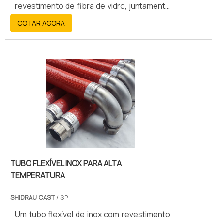
revestimento de fibra de vidro, juntamente
com o aço inoxidável, oferece alta
COTAR AGORA
resistência, durabilidade, flexibilidade e
resistência a altas temperaturas, corrosão
e abrasão.
TUBO FLEXÍVEL INOX PARA ALTA
TEMPERATURA
SHIDRAU CAST
/ SP
Um tubo flexível de inox com revestimento