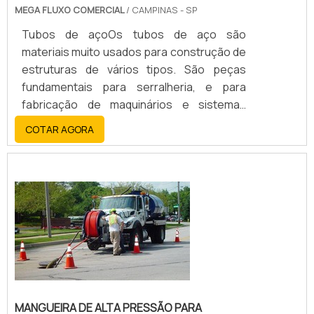
MEGA FLUXO COMERCIAL
/ CAMPINAS - SP
Tubos de açoOs tubos de aço são
materiais muito usados para construção de
estruturas de vários tipos. São peças
fundamentais para serralheria, e para
fabricação de maquinários e sistemas
especiais.A fabricação de tubos de aço
COTAR AGORA
passa pelo processo de estocagem com
rigoroso cuidado para que os produtos não
sejam danificados. Cada tipo de tubo
merece real atenção para que saia das
empresas de tubos de aço e seja recebido
pelo consumidor sem...
MANGUEIRA DE ALTA PRESSÃO PARA