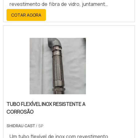
revestimento de fibra de vidro, juntamente
com o aço inoxidável, oferece alta
COTAR AGORA
resistência, durabilidade, flexibilidade e
resistência a altas temperaturas, corrosão
e abrasão.
TUBO FLEXÍVEL INOX RESISTENTE A
CORROSÃO
SHIDRAU CAST
/ SP
Um tubo flexível de inox com revestimento