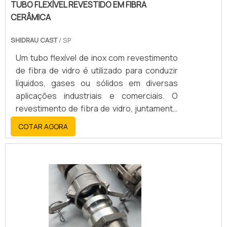
TUBO FLEXÍVEL REVESTIDO EM FIBRA
CERÂMICA
SHIDRAU CAST
/ SP
Um tubo flexível de inox com revestimento
de fibra de vidro é utilizado para conduzir
líquidos, gases ou sólidos em diversas
aplicações industriais e comerciais. O
revestimento de fibra de vidro, juntamente
com o aço inoxidável, oferece alta
COTAR AGORA
resistência, durabilidade, flexibilidade e
resistência a altas temperaturas, corrosão
e abrasão.