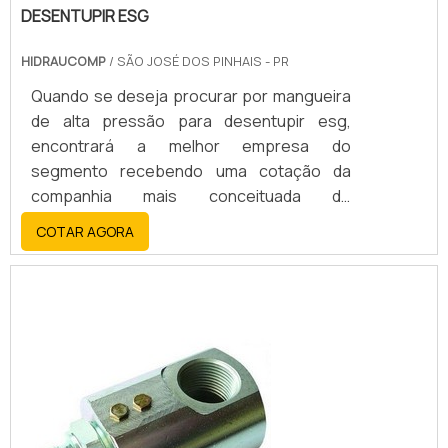
DESENTUPIR ESG
HIDRAUCOMP
/ SÃO JOSÉ DOS PINHAIS - PR
Quando se deseja procurar por mangueira
de alta pressão para desentupir esg,
encontrará a melhor empresa do
segmento recebendo uma cotação da
companhia mais conceituada do
mercado. Quando a busca é por mangueira
COTAR AGORA
de alta pressão para desentupir esg, com a
equipe da Hidraucomp obterá precisão
com soluções personalizadas de acordo
com as necessidades de cada cliente.MAIS
SOBRE MANGUEIRA DE ALTA PRESSÃO
PARA DESENTUPIR ESGHá muitas maneiras
eficientes de demonstrar competência e
excelência em uma área de atuação. A
Hidraucomp centraliza sua estratégia em