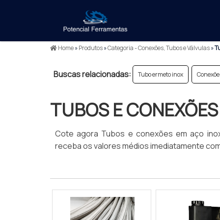
Home
»
Produtos
»
Categoria - Conexões, Tubos e Válvulas
»
Tu
Buscas relacionadas:
Tubo ermeto inox
Conexões
TUBOS E CONEXÕES 
Cote agora Tubos e conexões em aço inox, 
receba os valores médios imediatamente com m