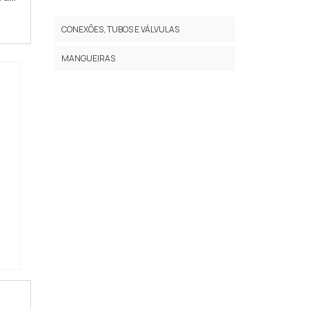
tos
VÁLVULA SOLENÓIDE HIDRÁULICA
CONEXÕES, TUBOS E VÁLVULAS
DISTRIBUIDORA DE TUBOS DE AÇO
MANGUEIRAS
TUBO FLEXÍVEL DE INOX
EMPRESAS DE TUBOS DE AÇO
TUBO POLIURETANO AZUL
CONEXÕES EM LATÃO PARA ÁGUA
CONEXÃO RÁPIDA PNEUMÁTICA
CONEXÕES INSTANTÂNEAS
O
TUBO FLEXÍVEL INOX PREÇO
TUBO INOX FLEXIVEL
TUBO ERMETO INOX