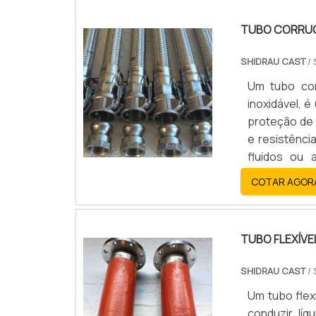
TUBO CORRUG
SHIDRAU CAST
/ 
Um tubo cor
inoxidável, 
proteção de 
e resistênci
fluidos ou
vibrações ou
COTAR AGOR
TUBO FLEXÍVE
SHIDRAU CAST
/ 
Um tubo flex
conduzir líq