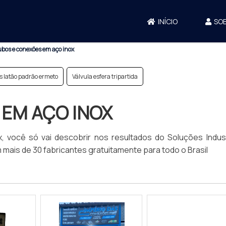
INÍCIO
SO
bos e conexões em aço inox
 latão padrão ermeto
Válvula esfera tripartida
EM AÇO INOX
você só vai descobrir nos resultados do Soluções Industr
ais de 30 fabricantes gratuitamente para todo o Brasil