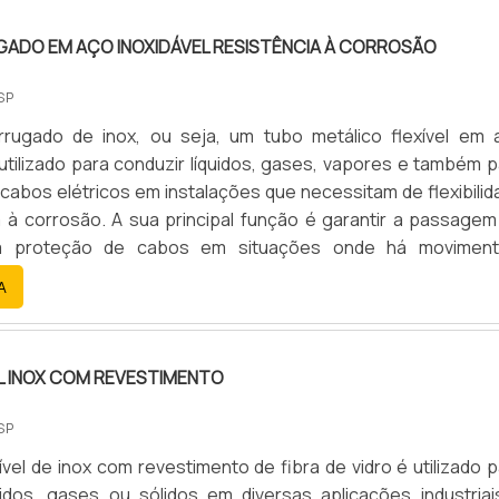
ADO EM AÇO INOXIDÁVEL RESISTÊNCIA À CORROSÃO
SP
rugado de inox, ou seja, um tubo metálico flexível em 
é utilizado para conduzir líquidos, gases, vapores e também 
cabos elétricos em instalações que necessitam de flexibilid
a à corrosão. A sua principal função é garantir a passagem
 a proteção de cabos em situações onde há moviment
 necessidade de fácil instalação e manutenção.
A
L INOX COM REVESTIMENTO
SP
ível de inox com revestimento de fibra de vidro é utilizado 
uidos, gases ou sólidos em diversas aplicações industriai