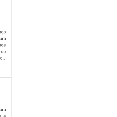
TERMINAL HIDRÁULICO
TERMINAL HIDRÁULICO PARA
MANGUEIRAS
TERMINAL MANGUEIRA HIDRÁULICA
aço
para
TERMINAL PARA MANGUEIRA
ade
 de
TUBOS FLEXÍVEIS
os,
TUBOS HIDRÁULICOS RÍGIDOS EM AÇO
TUBOS PLÁSTICOS FLEXÍVEIS
VÁLVULAS E REGISTROS HIDRÁULICOS
VÁLVULAS E REGISTROS INDUSTRIAIS
para
s e