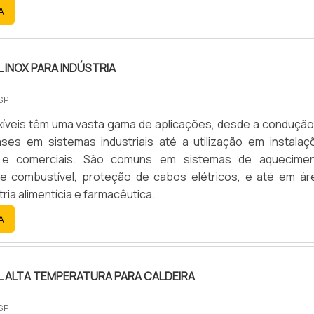
A
L INOX PARA INDÚSTRIA
SP
xíveis têm uma vasta gama de aplicações, desde a condução
ases em sistemas industriais até a utilização em instalaç
s e comerciais. São comuns em sistemas de aquecimen
de combustível, proteção de cabos elétricos, e até em ár
ria alimentícia e farmacêutica.
A
L ALTA TEMPERATURA PARA CALDEIRA
SP