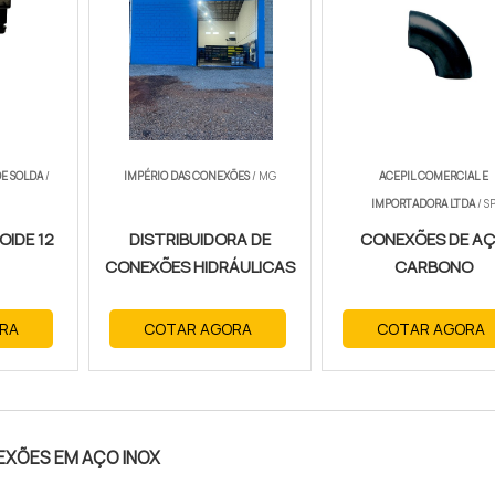
E SOLDA
/
IMPÉRIO DAS CONEXÕES
/ MG
ACEPIL COMERCIAL E
IMPORTADORA LTDA
/ S
OIDE 12
DISTRIBUIDORA DE
CONEXÕES DE A
CONEXÕES HIDRÁULICAS
CARBONO
RA
COTAR AGORA
COTAR AGORA
EXÕES EM AÇO INOX