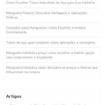
Como Escolher Tubos Industriais de Aço para Sua Indústria
Mangueira Flexível: Descubra Vantagens e Aplicações
Práticas
Conexões para Mangueiras: Como Escolher e Instalar
Corretamente
Tubos de aço: guia completo sobre aplicações e vantagens
Mangueira hidráulica preço: como escolher a melhor opção
sem comprometer o orçamento
Mangueira hidráulica valor: descubra os preços e fatores que
influenciam na compra
Tubos e Conexões Pneumáticas: Como Escolher os Melhores
para Seu Projeto
Artigos
Mangueiras industriais essenciais para otimizar sua operação