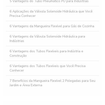
5 Vantagens do Tubo Pneumático PU para Indústrias
Mangueira flexível para gás: escolha a melhor para
segurança e eficiência
6 Aplicações da Válvula Solenoide Hidráulica que Você
Precisa Conhecer
6 Vantagens da Mangueira Flexível para Gás de Cozinha
6 Vantagens da Válvula Solenoide Hidráulica para
Indústrias
6 Vantagens dos Tubos Flexíveis para Indústria e
Construção
6 Vantagens dos Tubos Flexíveis que Você Precisa
Conhecer
7 Benefícios da Mangueira Flexível 2 Polegadas para Seu
Jardim e Área Externa
7 Dicas Essenciais para Escolher Mangueira Flexível 1