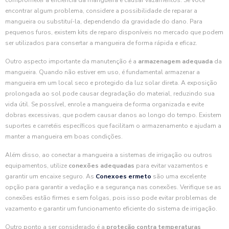
comprometer a eficiência da mangueira e causar vazamentos. Se você
encontrar algum problema, considere a possibilidade de reparar a
mangueira ou substituí-la, dependendo da gravidade do dano. Para
pequenos furos, existem kits de reparo disponíveis no mercado que podem
ser utilizados para consertar a mangueira de forma rápida e eficaz.
Outro aspecto importante da manutenção é a
armazenagem adequada
da
mangueira. Quando não estiver em uso, é fundamental armazenar a
mangueira em um local seco e protegido da luz solar direta. A exposição
prolongada ao sol pode causar degradação do material, reduzindo sua
vida útil. Se possível, enrole a mangueira de forma organizada e evite
dobras excessivas, que podem causar danos ao longo do tempo. Existem
suportes e carretéis específicos que facilitam o armazenamento e ajudam a
manter a mangueira em boas condições.
Além disso, ao conectar a mangueira a sistemas de irrigação ou outros
equipamentos, utilize
conexões adequadas
para evitar vazamentos e
garantir um encaixe seguro. As
Conexoes ermeto
são uma excelente
opção para garantir a vedação e a segurança nas conexões. Verifique se as
conexões estão firmes e sem folgas, pois isso pode evitar problemas de
vazamento e garantir um funcionamento eficiente do sistema de irrigação.
Outro ponto a ser considerado é a
proteção contra temperaturas