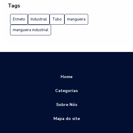
7 Vantagens das Conexões Ermeto para Tubulação
Tags
A importância do tubo ermeto
Ermeto
Industrial
Tubo
mangueira
Adaptadores hidráulicos: como escolher o modelo ideal
mangueira industrial
para suas necessidades
Adaptadores Hidráulicos: 7 Dicas Para Escolher o Ideal
As Melhores Conexões Pneumáticas para Otimizar seu
Sistema
Home
Benefícios dos Tubos Plásticos Flexíveis
Como Escolher a Melhor Fábrica de Tubos de Aço para
Categorias
Suas Necessidades
Sobre Nós
Como Escolher a Melhor Mangueira Chata Flexível para
Suas Necessidades
Mapa do site
Como escolher a Válvula esfera com atuador pneumático