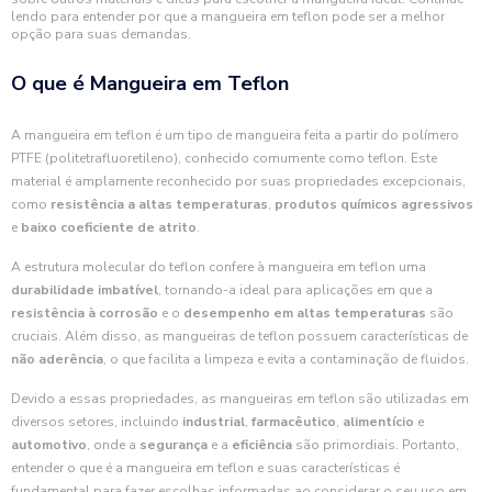
lendo para entender por que a mangueira em teflon pode ser a melhor
opção para suas demandas.
O que é Mangueira em Teflon
A mangueira em teflon é um tipo de mangueira feita a partir do polímero
PTFE (politetrafluoretileno), conhecido comumente como teflon. Este
material é amplamente reconhecido por suas propriedades excepcionais,
como
resistência a altas temperaturas
,
produtos químicos agressivos
e
baixo coeficiente de atrito
.
A estrutura molecular do teflon confere à mangueira em teflon uma
durabilidade imbatível
, tornando-a ideal para aplicações em que a
resistência à corrosão
e o
desempenho em altas temperaturas
são
cruciais. Além disso, as mangueiras de teflon possuem características de
não aderência
, o que facilita a limpeza e evita a contaminação de fluidos.
Devido a essas propriedades, as mangueiras em teflon são utilizadas em
diversos setores, incluindo
industrial
,
farmacêutico
,
alimentício
e
automotivo
, onde a
segurança
e a
eficiência
são primordiais. Portanto,
entender o que é a mangueira em teflon e suas características é
fundamental para fazer escolhas informadas ao considerar o seu uso em