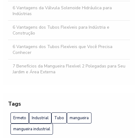
6 Vantagens da Válvula Solenoide Hidráulica para
Indústrias
6 Vantagens dos Tubos Flexíveis para Indústria e
Construção
6 Vantagens dos Tubos Flexíveis que Você Precisa
Conhecer
7 Benefícios da Mangueira Flexível 2 Polegadas para Seu
Jardim e Área Externa
7 Dicas Essenciais para Escolher Mangueira Flexível 1
7 Vantagens das Conexões Ermeto para Tubulação
Tags
A importância do tubo ermeto
Ermeto
Industrial
Tubo
mangueira
Adaptadores hidráulicos: como escolher o modelo ideal
mangueira industrial
para suas necessidades