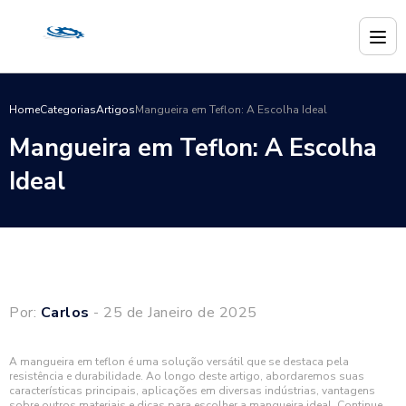
Home
Categorias
Artigos
Mangueira em Teflon: A Escolha Ideal
Mangueira em Teflon: A Escolha
Ideal
Por:
Carlos
- 25 de Janeiro de 2025
A mangueira em teflon é uma solução versátil que se destaca pela
resistência e durabilidade. Ao longo deste artigo, abordaremos suas
características principais, aplicações em diversas indústrias, vantagens
sobre outros materiais e dicas para escolher a mangueira ideal. Continue