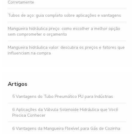
Corretamente
Tubos de aço: guia completo sobre aplicações e vantagens
Mangueira hidráulica preço: como escolher a melhor opção
sem comprometer o orçamento
Mangueira hidráulica valor: descubra os preços e fatores que
influenciam na compra
Tubos e Conexões Pneumáticas: Como Escolher os Melhores
para Seu Projeto
Artigos
Mangueiras industriais essenciais para otimizar sua operação
5 Vantagens do Tubo Pneumático PU para Indústrias
Mangueira flexível para gás: escolha a melhor para
segurança e eficiência
6 Aplicações da Válvula Solenoide Hidráulica que Você
Precisa Conhecer
6 Vantagens da Mangueira Flexível para Gás de Cozinha