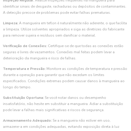
Inspeção Regular:
Realize inspeções frequentes na mangueira para
identificar sinais de desgaste, rachaduras ou depósitos de contaminantes.
A detecção precoce de problemas pode evitar falhas prematuras.
Limpeza:
A mangueira em teflon é naturalmente não aderente, o que facilita
a limpeza. Utilize solventes apropriados e siga as diretrizes do fabricante
para remover sujeira e resíduos sem danificar o material.
Verificação de Conexões:
Certifique-se de que todas as conexões estão
seguras e livres de vazamentos. Conexões mal feitas podem levar a
deterioração da mangueira e risco de falhas.
Temperatura e Pressão:
Monitore as condições de temperatura e pressão
durante a operação para garantir que não excedam os limites
especificados. Condições extremas podem causar danos à mangueira ao
longo do tempo.
Substituição Oportuna:
Se você notar danos ou desempenho
insatisfatório, não hesite em substituir a mangueira. Adiar a substituição
pode levar a falhas mais significativas e riscos de segurança.
Armazenamento Adequado:
Se a mangueira não estiver em uso,
armazene-a em condições adequadas, evitando exposição direta à luz